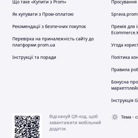
Що таке «Купити з Prom»
Просування в
Як купувати з Пром-оплатою
Sprava.prom
Рекомендації з безпечних покупок
Премія для 
Ecommerce.
Перевірка на приналежність сайту до
платформи prom.ua
Угода корис
Інструкції та поради
Політика ко
Правила роб
Бонусна пр
маркетплей
Інструкція G
Відскануй QR-код, щоб
Тема
-
с
завантажити мобільний
додаток