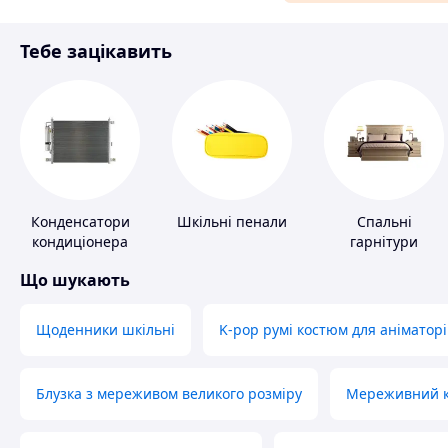
Матеріали для ремонту
Тебе зацікавить
Спорт і відпочинок
Конденсатори
Шкільні пенали
Спальні
кондиціонера
гарнітури
Що шукають
Щоденники шкільні
K-pop румі костюм для аніматорі
Блузка з мереживом великого розміру
Мереживний ко