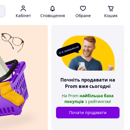
Кабінет
Сповіщення
Обране
Кошик
О! Є замовлення
Почніть продавати на
Prom
вже сьогодні
На
Prom
найбільша база
покупців
з рейтингом
!
Почати продавати