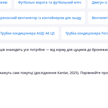
ожеві
Футбольні ворота та футбольний м'яч
Двигун із
реносний вентилятор із контейнером для льоду
Вентилят
Трубки кондиціонера АУДІ А6 Ц5
Трубка кондиціонера Ford
в знаходять усе потрібне — від корму для цуциків до бронежилет
ажуть самі покупці (дослідження Kantar, 2025). Порівнюйте пропо