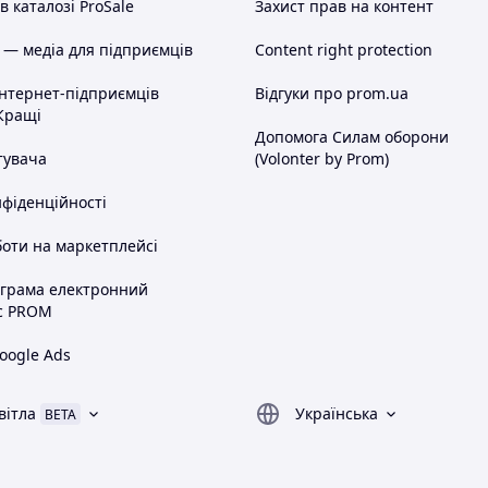
 каталозі ProSale
Захист прав на контент
 — медіа для підприємців
Content right protection
інтернет-підприємців
Відгуки про prom.ua
Кращі
Допомога Силам оборони
тувача
(Volonter by Prom)
нфіденційності
оти на маркетплейсі
ограма електронний
с PROM
oogle Ads
вітла
Українська
BETA