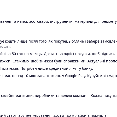
ання та напої, зоотовари, інструменти, матеріали для ремонту,
є кошти лише після того, як покупець огляне і забере замовл
пошті.
ні за 50 грн на місяць. Достатньо однієї покупки, щоб підписка
нижки.
Стежимо, щоб знижки були справжніми. Актуальні пропози
24 платежів. Потрібен лише кредитний ліміт у банку.
e і має понад 10 млн завантажень у Google Play. Купуйте зі смар
 сімейні магазини, виробники та великі компанії. Кожна покупка
ий старт, зручне керування, доступ до мільйонів покупців.