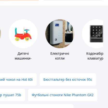
Дитячі
Електричні
Кодонабірні
машинки-
котли
клавіатури
каталки
ий чохол на Hot 60i
Бюстгальтер без кісточок 95с
ер пушап 75b
Футбольні стоноги Nike Phantom GX2