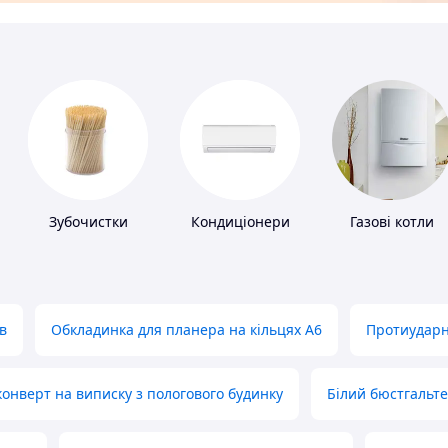
Зубочистки
Кондиціонери
Газові котли
в
Обкладинка для планера на кільцях А6
Протиударн
нверт на виписку з пологового будинку
Білий бюстгальт