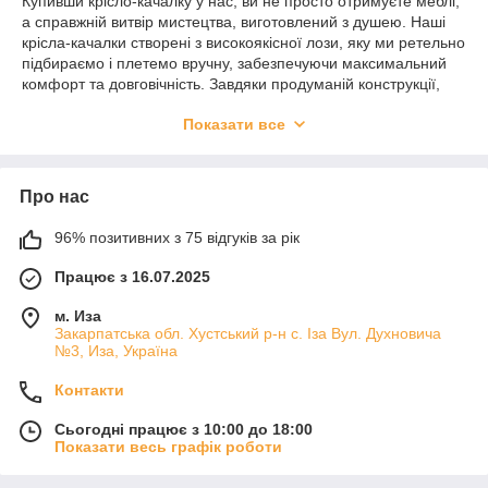
Купивши крісло-качалку у нас, ви не просто отримуєте меблі,
а справжній витвір мистецтва, виготовлений з душею. Наші
крісла-качалки створені з високоякісної лози, яку ми ретельно
підбираємо і плетемо вручну, забезпечуючи максимальний
комфорт та довговічність. Завдяки продуманій конструкції,
кожне крісло вражає своєю елегантністю і зручністю.
Показати все
Ми працюємо безпосередньо з майстрами, що мають
багаторічний досвід, і для нас важливо, щоб кожен виріб був
унікальним, а не масовим. Придбати крісло-качалку у нас —
Про нас
це вибір на користь якості, а не стандарту. У той час як
конкуренти часто використовують неякісні матеріали або
штампують однакові моделі, ми гарантуємо, що кожен наш
96% позитивних з 75 відгуків за рік
виріб — це ручна робота, яка додає у ваш дім тепло та
Працює з 16.07.2025
атмосферу натурального комфорту.
Вибираючи нас, ви отримуєте не тільки стильний та зручний
м. Иза
предмет інтер’єру, але й справжню традицію, яка
Закарпатська обл. Хустський р-н с. Іза Вул. Духновича
передається через покоління. Ваше нове крісло-качалка буде
№3, Иза, Україна
ідеальним подарунком для себе або для близьких, адже ми
Контакти
вклали в нього не тільки майстерність, а й частинку душі.
Сьогодні працює з 10:00 до 18:00
Показати весь графік роботи