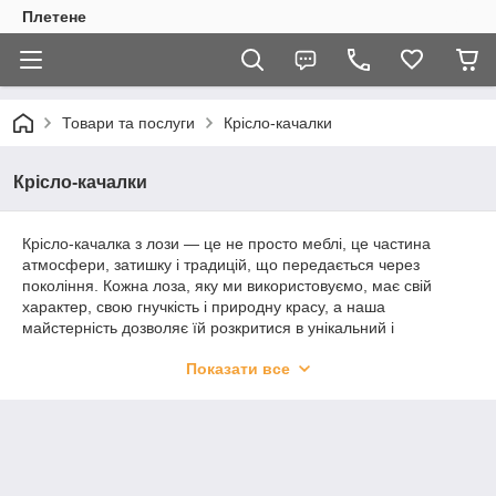
Плетене
Товари та послуги
Крісло-качалки
Крісло-качалки
Крісло-качалка з лози — це не просто меблі, це частина
атмосфери, затишку і традицій, що передається через
покоління. Кожна лоза, яку ми використовуємо, має свій
характер, свою гнучкість і природну красу, а наша
майстерність дозволяє їй розкритися в унікальний і
витончений предмет інтер’єру.
Показати все
Наше крісло-качалка — це справжній витвір мистецтва, який
поєднує в собі елегантність і зручність. Воно не тільки дарує
відчуття комфорту під час відпочинку, а й додає неповторного
стилю кожному дому. Завдяки своїй продуманій конструкції,
це крісло дозволяє не тільки качатися, а й відчути себе
частиною природного світу, адже лоза, з якої воно зроблене,