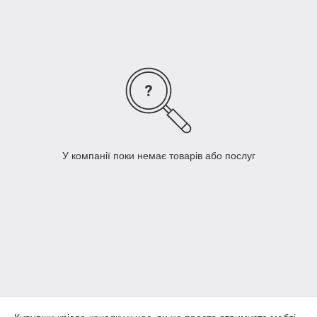
нагадує про природу і тепло рідного краю.
А якщо ви хочете подарувати цей витвір мистецтва, ви
робите не просто практичний подарунок, а оригінальний
жест, що підкреслює ваш смак і турботу. Крісло-качалка з
лози стає справжньою родзинкою будь-якого інтер’єру,
даруючи комфорт і елегантність кожному дому.
У компанії поки немає товарів або послуг