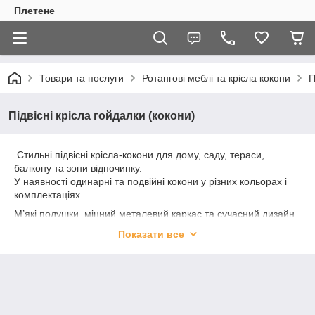
Плетене
Товари та послуги
Ротангові меблі та крісла кокони
П
Підвісні крісла гойдалки (кокони)
Стильні підвісні крісла-кокони для дому, саду, тераси,
балкону та зони відпочинку.
У наявності одинарні та подвійні кокони у різних кольорах і
комплектаціях.
М’які подушки, міцний металевий каркас та сучасний дизайн
забезпечують комфортний відпочинок як у будинку, так і на
Показати все
вулиці.
✔ Великий вибір моделей
✔ Різні кольори подушок
✔ Доставка по всій Україні
✔ Опт та роздріб
✔ Якісні садові меблі за доступною ціною