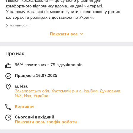
Підвісні крісла-кокони — це сучасне рішення для
комфортного відпочинку вдома, на дачі чи терасі.
У нашому магазині ви можете купити крісло-кокон у різних
кольорах та розмірах з доставкою по Україні.
У наявності:
* одномісні кокони,
Показати все
* подвійні кокони,
* підвісні гойдалки,
* садові меблі з ротангу.
Про нас
Ми допоможемо підібрати модель саме під ваш інтер’єр або
зону відпочинку.
96% позитивних з 75 відгуків за рік
Працює з 16.07.2025
м. Иза
Закарпатська обл. Хустський р-н с. Іза Вул. Духновича
№3, Иза, Україна
Контакти
Сьогодні вихідний
Показати весь графік роботи