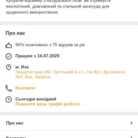
Купуючи корзинку з натуральної лози, ви отримуєте
на електронну пошту і ми вам надішлемо прайс із приємними
екологічний, довговічний та стильний аксесуар для
цінами.
щоденного використання.
Про нас
96% позитивних з 75 відгуків за рік
Працює з 16.07.2025
м. Иза
Закарпатська обл. Хустський р-н с. Іза Вул. Духновича
№3, Иза, Україна
Контакти
Сьогодні вихідний
Показати весь графік роботи
Про нас