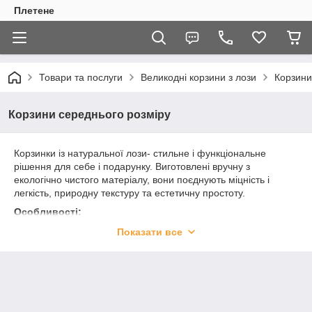
Плетене
Товари та послуги
Великодні корзини з лози
Корзини
Корзини середнього розміру
Корзинки із натуральної лози- стильне і функціональне
рішення для себе і подарунку. Виготовлені вручну з
екологічно чистого матеріалу, вони поєднують міцність і
легкість, природну текстуру та естетичну простоту.
Особливості:
Матеріал: 100% натуральна лоза- довговічна, гнучка і
Показати все
приємна на дотик.
Виготовлення: ручна робота майстрів.
Дизайн: класичні та сучасні форми- круглі, овальні,
прямокутні.