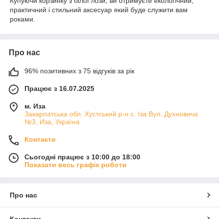
Купуючи корзинку з білої лози, ви отримуєте екологічний,
цінами.
практичний і стильний аксесуар який буде служити вам
Будемо раді з кожним із вас працювати.
роками.
Про нас
96% позитивних з 75 відгуків за рік
Працює з 16.07.2025
м. Иза
Закарпатська обл. Хустський р-н с. Іза Вул. Духновича
№3, Иза, Україна
Контакти
Сьогодні працює з 10:00 до 18:00
Показати весь графік роботи
Про нас