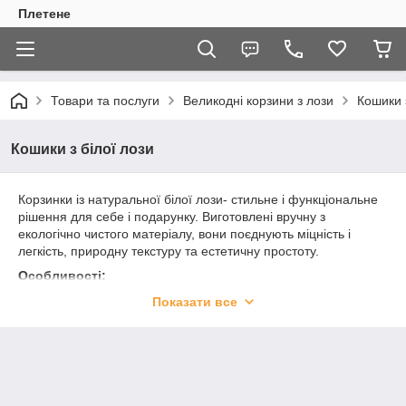
Плетене
Товари та послуги
Великодні корзини з лози
Кошики з
Кошики з білої лози
Корзинки із натуральної білої лози- стильне і функціональне
рішення для себе і подарунку. Виготовлені вручну з
екологічно чистого матеріалу, вони поєднують міцність і
легкість, природну текстуру та естетичну простоту.
Особливості:
Матеріал: натуральна біла лоза- довговічна, гнучка і
Показати все
приємна на дотик.
Виготовлення: ручна робота майстрів.
Дизайн: класичні та сучасні форми- круглі, овальні,
прямокутні.